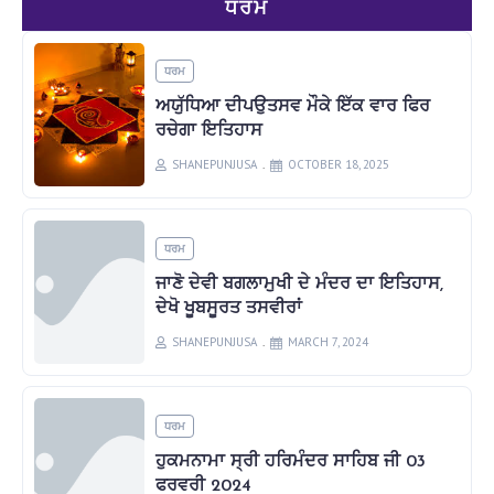
ਧਰਮ
ਧਰਮ
ਅਯੁੱਧਿਆ ਦੀਪਉਤਸਵ ਮੌਕੇ ਇੱਕ ਵਾਰ ਫਿਰ
ਰਚੇਗਾ ਇਤਿਹਾਸ
SHANEPUNJUSA
OCTOBER 18, 2025
ਧਰਮ
ਜਾਣੋ ਦੇਵੀ ਬਗਲਾਮੁਖੀ ਦੇ ਮੰਦਰ ਦਾ ਇਤਿਹਾਸ,
ਦੇਖੋ ਖੂਬਸੂਰਤ ਤਸਵੀਰਾਂ
SHANEPUNJUSA
MARCH 7, 2024
ਧਰਮ
ਹੁਕਮਨਾਮਾ ਸ੍ਰੀ ਹਰਿਮੰਦਰ ਸਾਹਿਬ ਜੀ 03
ਫਰਵਰੀ 2024