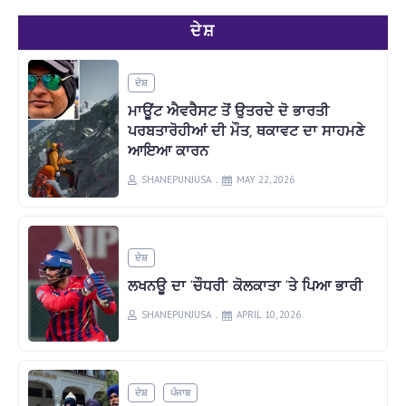
ਦੇਸ਼
ਦੇਸ਼
ਮਾਊਂਟ ਐਵਰੈਸਟ ਤੋਂ ਉਤਰਦੇ ਦੋ ਭਾਰਤੀ
ਪਰਬਤਾਰੋਹੀਆਂ ਦੀ ਮੌਤ, ਥਕਾਵਟ ਦਾ ਸਾਹਮਣੇ
ਆਇਆ ਕਾਰਨ
SHANEPUNJUSA
MAY 22, 2026
ਦੇਸ਼
ਲਖਨਊ ਦਾ ‘ਚੌਧਰੀ’ ਕੋਲਕਾਤਾ ‘ਤੇ ਪਿਆ ਭਾਰੀ
SHANEPUNJUSA
APRIL 10, 2026
ਦੇਸ਼
ਪੰਜਾਬ