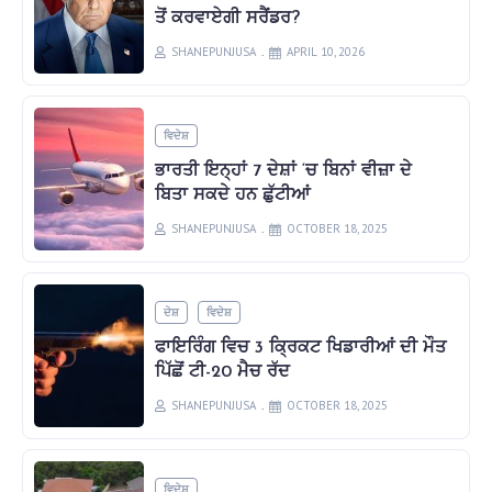
ਤੋਂ ਕਰਵਾਏਗੀ ਸਰੈਂਡਰ?
SHANEPUNJUSA
APRIL 10, 2026
ਵਿਦੇਸ਼
ਭਾਰਤੀ ਇਨ੍ਹਾਂ 7 ਦੇਸ਼ਾਂ ‘ਚ ਬਿਨਾਂ ਵੀਜ਼ਾ ਦੇ
ਬਿਤਾ ਸਕਦੇ ਹਨ ਛੁੱਟੀਆਂ
SHANEPUNJUSA
OCTOBER 18, 2025
ਦੇਸ਼
ਵਿਦੇਸ਼
ਫਾਇਰਿੰਗ ਵਿਚ 3 ਕ੍ਰਿਕਟ ਖਿਡਾਰੀਆਂ ਦੀ ਮੌਤ
ਪਿੱਛੋਂ ਟੀ-20 ਮੈਚ ਰੱਦ
SHANEPUNJUSA
OCTOBER 18, 2025
ਵਿਦੇਸ਼