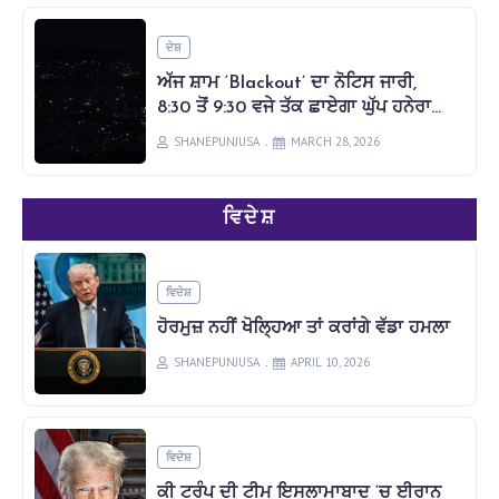
ਦੇਸ਼
ਅੱਜ ਸ਼ਾਮ ‘Blackout’ ਦਾ ਨੋਟਿਸ ਜਾਰੀ,
8:30 ਤੋਂ 9:30 ਵਜੇ ਤੱਕ ਛਾਏਗਾ ਘੁੱਪ ਹਨੇਰਾ…
SHANEPUNJUSA
MARCH 28, 2026
ਵਿਦੇਸ਼
ਵਿਦੇਸ਼
ਹੋਰਮੁਜ਼ ਨਹੀਂ ਖੋਲ੍ਹਿਆ ਤਾਂ ਕਰਾਂਗੇ ਵੱਡਾ ਹਮਲਾ
SHANEPUNJUSA
APRIL 10, 2026
ਵਿਦੇਸ਼
ਕੀ ਟਰੰਪ ਦੀ ਟੀਮ ਇਸਲਾਮਾਬਾਦ ‘ਚ ਈਰਾਨ