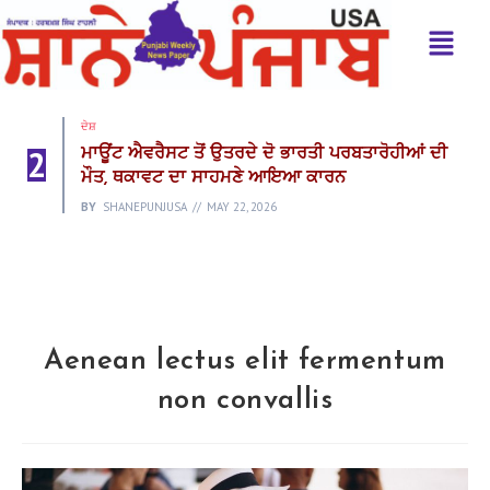
ਦੇਸ਼
2
ਮਾਊਂਟ ਐਵਰੈਸਟ ਤੋਂ ਉਤਰਦੇ ਦੋ ਭਾਰਤੀ ਪਰਬਤਾਰੋਹੀਆਂ ਦੀ
ਮੌਤ, ਥਕਾਵਟ ਦਾ ਸਾਹਮਣੇ ਆਇਆ ਕਾਰਨ
BY
SHANEPUNJUSA
MAY 22, 2026
Aenean lectus elit fermentum
non convallis