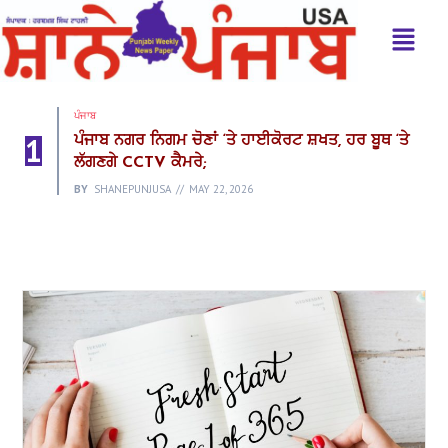
ਪੰਜਾਬ
1
ਪੰਜਾਬ ਨਗਰ ਨਿਗਮ ਚੋਣਾਂ ‘ਤੇ ਹਾਈਕੋਰਟ ਸ਼ਖਤ, ਹਰ ਬੂਥ ‘ਤੇ
ਲੱਗਣਗੇ CCTV ਕੈਮਰੇ;
BY
SHANEPUNJUSA
MAY 22, 2026