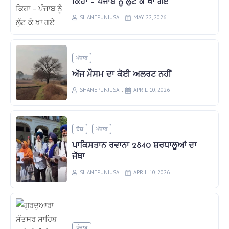
ਕਿਹਾ – ਪੰਜਾਬ ਨੂੰ ਲੁੱਟ ਕੇ ਖਾ ਗਏ
SHANEPUNJUSA
MAY 22, 2026
ਪੰਜਾਬ
ਅੱਜ ਮੌਸਮ ਦਾ ਕੋਈ ਅਲਰਟ ਨਹੀਂ
SHANEPUNJUSA
APRIL 10, 2026
ਦੇਸ਼
ਪੰਜਾਬ
ਪਾਕਿਸਤਾਨ ਰਵਾਨਾ 2840 ਸ਼ਰਧਾਲੂਆਂ ਦਾ
ਜੱਥਾ
SHANEPUNJUSA
APRIL 10, 2026
ਪੰਜਾਬ