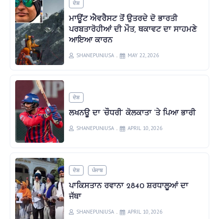
ਦੇਸ਼
ਮਾਊਂਟ ਐਵਰੈਸਟ ਤੋਂ ਉਤਰਦੇ ਦੋ ਭਾਰਤੀ
ਪਰਬਤਾਰੋਹੀਆਂ ਦੀ ਮੌਤ, ਥਕਾਵਟ ਦਾ ਸਾਹਮਣੇ
ਆਇਆ ਕਾਰਨ
SHANEPUNJUSA
MAY 22, 2026
ਦੇਸ਼
ਲਖਨਊ ਦਾ ‘ਚੌਧਰੀ’ ਕੋਲਕਾਤਾ ‘ਤੇ ਪਿਆ ਭਾਰੀ
SHANEPUNJUSA
APRIL 10, 2026
ਦੇਸ਼
ਪੰਜਾਬ
ਪਾਕਿਸਤਾਨ ਰਵਾਨਾ 2840 ਸ਼ਰਧਾਲੂਆਂ ਦਾ
ਜੱਥਾ
SHANEPUNJUSA
APRIL 10, 2026