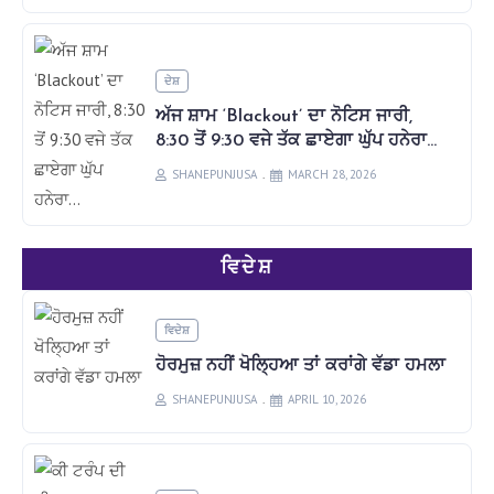
ਦੇਸ਼
ਅੱਜ ਸ਼ਾਮ ‘Blackout’ ਦਾ ਨੋਟਿਸ ਜਾਰੀ,
8:30 ਤੋਂ 9:30 ਵਜੇ ਤੱਕ ਛਾਏਗਾ ਘੁੱਪ ਹਨੇਰਾ…
SHANEPUNJUSA
MARCH 28, 2026
ਵਿਦੇਸ਼
ਵਿਦੇਸ਼
ਹੋਰਮੁਜ਼ ਨਹੀਂ ਖੋਲ੍ਹਿਆ ਤਾਂ ਕਰਾਂਗੇ ਵੱਡਾ ਹਮਲਾ
SHANEPUNJUSA
APRIL 10, 2026