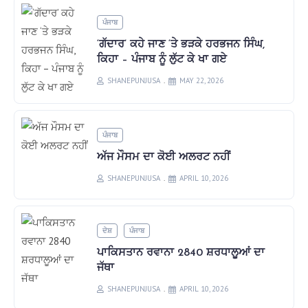
ਪੰਜਾਬ
‘ਗੱਦਾਰ’ ਕਹੇ ਜਾਣ ‘ਤੇ ਭੜਕੇ ਹਰਭਜਨ ਸਿੰਘ,
ਕਿਹਾ – ਪੰਜਾਬ ਨੂੰ ਲੁੱਟ ਕੇ ਖਾ ਗਏ
SHANEPUNJUSA
MAY 22, 2026
ਪੰਜਾਬ
ਅੱਜ ਮੌਸਮ ਦਾ ਕੋਈ ਅਲਰਟ ਨਹੀਂ
SHANEPUNJUSA
APRIL 10, 2026
ਦੇਸ਼
ਪੰਜਾਬ
ਪਾਕਿਸਤਾਨ ਰਵਾਨਾ 2840 ਸ਼ਰਧਾਲੂਆਂ ਦਾ
ਜੱਥਾ
SHANEPUNJUSA
APRIL 10, 2026