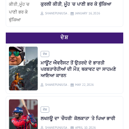
ਕੁਰਲੀ ਕੀਤੀ, ਮੂੰਹ ‘ਚ ਪਾਣੀ ਭਰ ਕੇ ਥੁੱਕਿਆ
SHANEPUNJUSA
JANUARY 16, 2026
ਦੇਸ਼
ਦੇਸ਼
ਮਾਊਂਟ ਐਵਰੈਸਟ ਤੋਂ ਉਤਰਦੇ ਦੋ ਭਾਰਤੀ
ਪਰਬਤਾਰੋਹੀਆਂ ਦੀ ਮੌਤ, ਥਕਾਵਟ ਦਾ ਸਾਹਮਣੇ
ਆਇਆ ਕਾਰਨ
SHANEPUNJUSA
MAY 22, 2026
ਦੇਸ਼
ਲਖਨਊ ਦਾ ‘ਚੌਧਰੀ’ ਕੋਲਕਾਤਾ ‘ਤੇ ਪਿਆ ਭਾਰੀ
SHANEPUNJUSA
APRIL 10, 2026