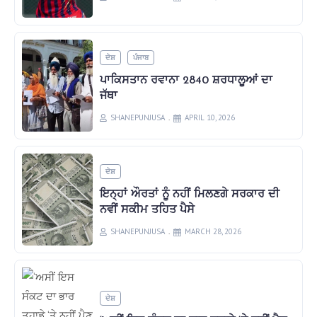
ਦੇਸ਼
ਪੰਜਾਬ
ਪਾਕਿਸਤਾਨ ਰਵਾਨਾ 2840 ਸ਼ਰਧਾਲੂਆਂ ਦਾ
ਜੱਥਾ
SHANEPUNJUSA
APRIL 10, 2026
ਦੇਸ਼
ਇਨ੍ਹਾਂ ਔਰਤਾਂ ਨੂੰ ਨਹੀਂ ਮਿਲਣਗੇ ਸਰਕਾਰ ਦੀ
ਨਵੀਂ ਸਕੀਮ ਤਹਿਤ ਪੈਸੇ
SHANEPUNJUSA
MARCH 28, 2026
ਦੇਸ਼