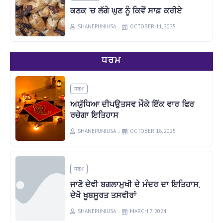
ਕਣਕ ‘ਚ ਲੱਗੇ ਘੁਣ ਨੂੰ ਕਿਵੇਂ ਸਾਫ਼ ਕਰੀਏ
SHANEPUNJUSA
OCTOBER 11, 2025
ਧਰਮ
ਧਰਮ
ਅਯੁੱਧਿਆ ਦੀਪਉਤਸਵ ਮੌਕੇ ਇੱਕ ਵਾਰ ਫਿਰ
ਰਚੇਗਾ ਇਤਿਹਾਸ
SHANEPUNJUSA
OCTOBER 18, 2025
ਧਰਮ
ਜਾਣੋ ਦੇਵੀ ਬਗਲਾਮੁਖੀ ਦੇ ਮੰਦਰ ਦਾ ਇਤਿਹਾਸ,
ਦੇਖੋ ਖੂਬਸੂਰਤ ਤਸਵੀਰਾਂ
SHANEPUNJUSA
MARCH 7, 2024