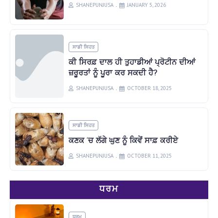
SHANEPUNJUSA
JANUARY 5, 2026
ਸਾਡੀ ਸਿਹਤ
ਕੀ ਸਿਰਫ਼ ਦਾਲ ਹੀ ਤੁਹਾਡੀਆਂ ਪ੍ਰੋਟੀਨ ਦੀਆਂ
ਜ਼ਰੂਰਤਾਂ ਨੂੰ ਪੂਰਾ ਕਰ ਸਕਦੀ ਹੈ?
SHANEPUNJUSA
OCTOBER 18, 2025
ਸਾਡੀ ਸਿਹਤ
ਕਣਕ ‘ਚ ਲੱਗੇ ਘੁਣ ਨੂੰ ਕਿਵੇਂ ਸਾਫ਼ ਕਰੀਏ
SHANEPUNJUSA
OCTOBER 11, 2025
ਧਰਮ
ਧਰਮ