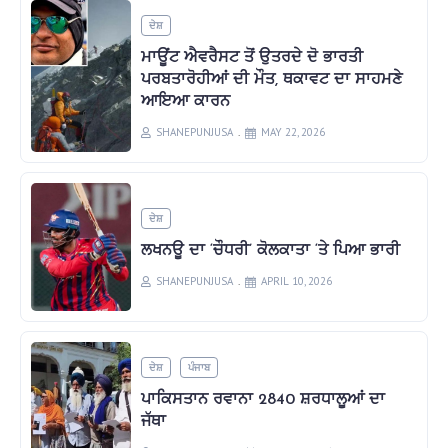
ਦੇਸ਼
ਮਾਊਂਟ ਐਵਰੈਸਟ ਤੋਂ ਉਤਰਦੇ ਦੋ ਭਾਰਤੀ
ਪਰਬਤਾਰੋਹੀਆਂ ਦੀ ਮੌਤ, ਥਕਾਵਟ ਦਾ ਸਾਹਮਣੇ
ਆਇਆ ਕਾਰਨ
SHANEPUNJUSA
MAY 22, 2026
ਦੇਸ਼
ਲਖਨਊ ਦਾ ‘ਚੌਧਰੀ’ ਕੋਲਕਾਤਾ ‘ਤੇ ਪਿਆ ਭਾਰੀ
SHANEPUNJUSA
APRIL 10, 2026
ਦੇਸ਼
ਪੰਜਾਬ
ਪਾਕਿਸਤਾਨ ਰਵਾਨਾ 2840 ਸ਼ਰਧਾਲੂਆਂ ਦਾ
ਜੱਥਾ