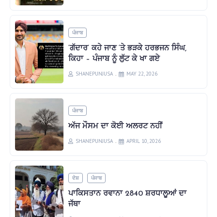
ਪੰਜਾਬ
‘ਗੱਦਾਰ’ ਕਹੇ ਜਾਣ ‘ਤੇ ਭੜਕੇ ਹਰਭਜਨ ਸਿੰਘ,
ਕਿਹਾ – ਪੰਜਾਬ ਨੂੰ ਲੁੱਟ ਕੇ ਖਾ ਗਏ
SHANEPUNJUSA
MAY 22, 2026
ਪੰਜਾਬ
ਅੱਜ ਮੌਸਮ ਦਾ ਕੋਈ ਅਲਰਟ ਨਹੀਂ
SHANEPUNJUSA
APRIL 10, 2026
ਦੇਸ਼
ਪੰਜਾਬ
ਪਾਕਿਸਤਾਨ ਰਵਾਨਾ 2840 ਸ਼ਰਧਾਲੂਆਂ ਦਾ
ਜੱਥਾ