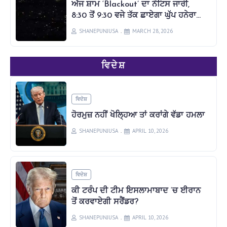
ਅੱਜ ਸ਼ਾਮ ‘Blackout’ ਦਾ ਨੋਟਿਸ ਜਾਰੀ,
8:30 ਤੋਂ 9:30 ਵਜੇ ਤੱਕ ਛਾਏਗਾ ਘੁੱਪ ਹਨੇਰਾ…
SHANEPUNJUSA
MARCH 28, 2026
ਵਿਦੇਸ਼
ਵਿਦੇਸ਼
ਹੋਰਮੁਜ਼ ਨਹੀਂ ਖੋਲ੍ਹਿਆ ਤਾਂ ਕਰਾਂਗੇ ਵੱਡਾ ਹਮਲਾ
SHANEPUNJUSA
APRIL 10, 2026
ਵਿਦੇਸ਼
ਕੀ ਟਰੰਪ ਦੀ ਟੀਮ ਇਸਲਾਮਾਬਾਦ ‘ਚ ਈਰਾਨ
ਤੋਂ ਕਰਵਾਏਗੀ ਸਰੈਂਡਰ?
SHANEPUNJUSA
APRIL 10, 2026