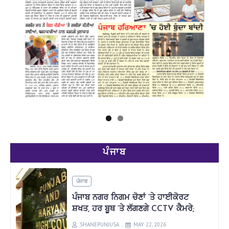
ਪੰਜਾਬ
ਪੰਜਾਬ
ਪੰਜਾਬ ਨਗਰ ਨਿਗਮ ਚੋਣਾਂ ‘ਤੇ ਹਾਈਕੋਰਟ
ਸ਼ਖਤ, ਹਰ ਬੂਥ ‘ਤੇ ਲੱਗਣਗੇ CCTV ਕੈਮਰੇ;
SHANEPUNJUSA
MAY 22, 2026