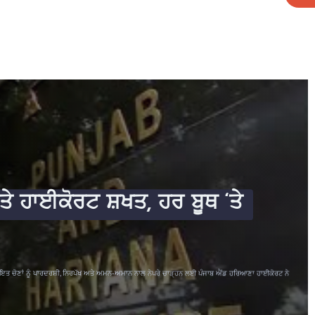
‘ਤੇ ਹਾਈਕੋਰਟ ਸ਼ਖਤ, ਹਰ ਬੂਥ ‘ਤੇ
ਚਾਇਤ ਚੋਣਾਂ ਨੂੰ ਪਾਰਦਰਸ਼ੀ, ਨਿਰਪੱਖ ਅਤੇ ਅਮਨ-ਅਮਾਨ ਨਾਲ ਨੇਪਰੇ ਚਾੜ੍ਹਨ ਲਈ ਪੰਜਾਬ ਐਂਡ ਹਰਿਆਣਾ ਹਾਈਕੋਰਟ ਨੇ