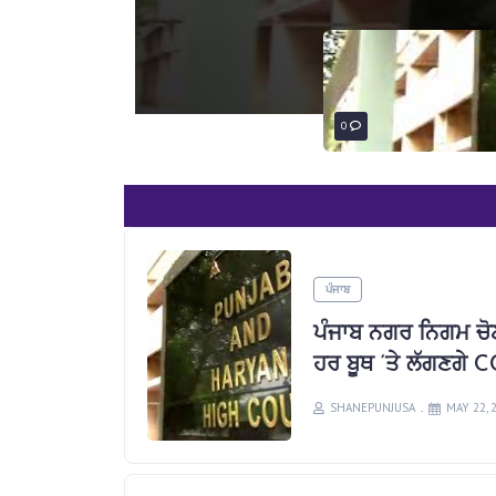
0
ਪੰਜਾਬ
ਪੰਜਾਬ ਨਗਰ ਨਿਗਮ ਚੋਣ
ਹਰ ਬੂਥ ‘ਤੇ ਲੱਗਣਗੇ C
SHANEPUNJUSA
MAY 22, 