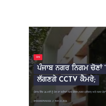
ਪੰਜਾਬ
ਪੰਜਾਬ ਨਗਰ ਨਿਗਮ ਚੋਣਾਂ 
ਲੱਗਣਗੇ CCTV ਕੈਮਰੇ;
ਪੰਜਾਬ ਵਿੱਚ 26 ਮਈ ਨੂੰ ਹੋਣ ਜਾ ਰਹੀਆਂ ਨਗਰ ਕੌਂਸਲ (ਨਗਰ ਪ੍ਰੀਸ਼ਦ) ਅਤੇ ਨਗਰ ਪੰ
BY
SHANEPUNJUSA
MAY 22, 2026