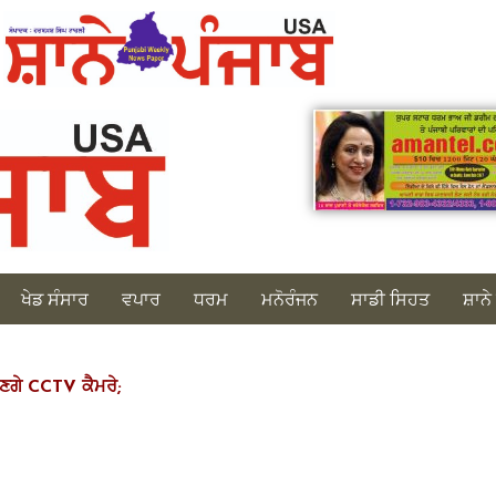
ਖੇਡ ਸੰਸਾਰ
ਵਪਾਰ
ਧਰਮ
ਮਨੋਰੰਜਨ
ਸਾਡੀ ਸਿਹਤ
ਸ਼ਾਨੇ
ਗਣਗੇ CCTV ਕੈਮਰੇ;