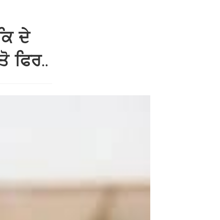
ਕਿ ਦੇ
ੋ ਫਿਰ..