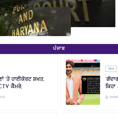
0
ਪੰਜਾਬ
ਪੰਜਾਬ
ਾਂ ‘ਤੇ ਹਾਈਕੋਰਟ ਸ਼ਖਤ,
‘ਗੱਦਾ
CTV ਕੈਮਰੇ;
ਕਿਹਾ –
2026
SHANE